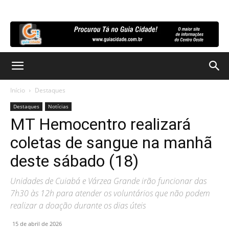
Início
Destaques
Destaques
Notícias
MT Hemocentro realizará
coletas de sangue na manhã
deste sábado (18)
Unidades de Cuiabá e Várzea Grande irão funcionar das
7h30 às 12h para atender os voluntários que não podem
realizar a doação durante os dias úteis
15 de abril de 2026