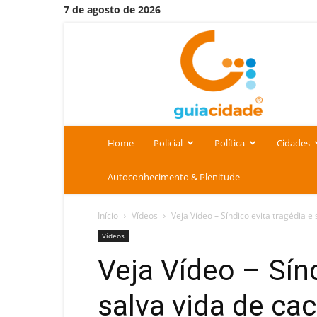
7 de agosto de 2026
Portal
Guia
Cidade
Home
Policial
Política
Cidades
Autoconhecimento & Plenitude
Início
Vídeos
Veja Vídeo – Síndico evita tragédia e 
Vídeos
Veja Vídeo – Sínd
salva vida de ca