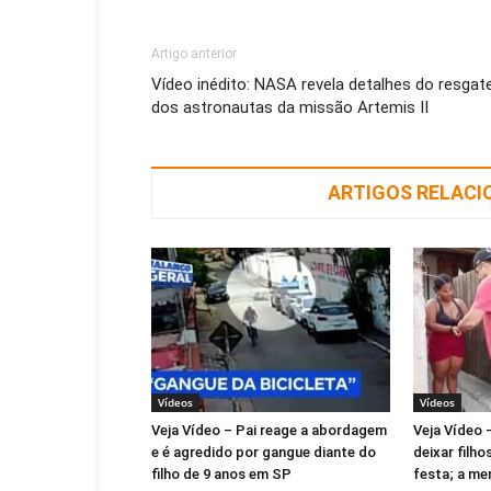
Artigo anterior
Vídeo inédito: NASA revela detalhes do resgat
dos astronautas da missão Artemis II
ARTIGOS RELAC
Vídeos
Vídeos
Veja Vídeo – Pai reage a abordagem
Veja Vídeo 
e é agredido por gangue diante do
deixar filho
filho de 9 anos em SP
festa; a me