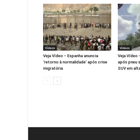
Vídeos
Vídeos
Veja Vídeo – Espanha anuncia
Veja Vídeo 
‘retorno à normalidade’ após crise
após pneu s
migratória
SUV em alta