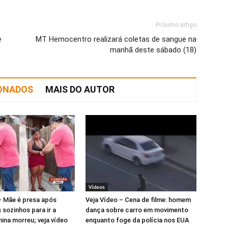
Próximo artigo
e
MT Hemocentro realizará coletas de sangue na
manhã deste sábado (18)
IONADOS
MAIS DO AUTOR
Vídeos
– Mãe é presa após
Veja Vídeo – Cena de filme: homem
s sozinhos para ir a
dança sobre carro em movimento
nina morreu; veja vídeo
enquanto foge da polícia nos EUA