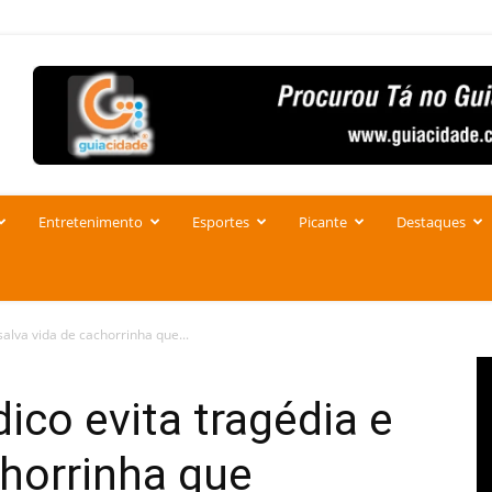
Entretenimento
Esportes
Picante
Destaques
salva vida de cachorrinha que...
ico evita tragédia e
chorrinha que