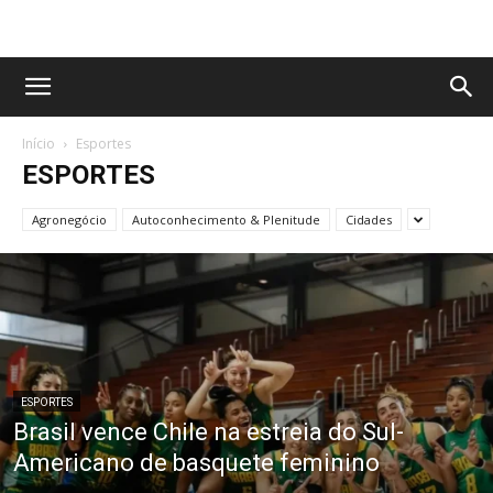
Início
Esportes
ESPORTES
Agronegócio
Autoconhecimento & Plenitude
Cidades
ESPORTES
Brasil vence Chile na estreia do Sul-
Americano de basquete feminino