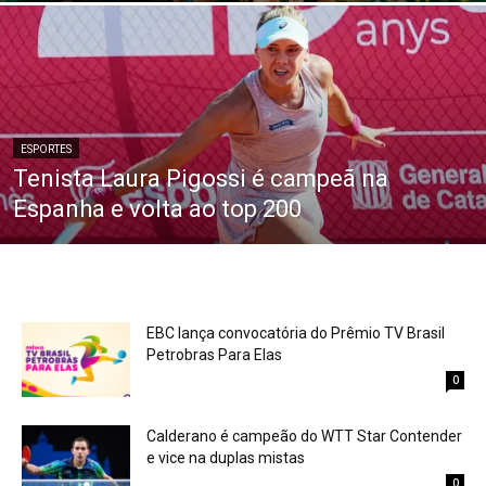
ESPORTES
Tenista Laura Pigossi é campeã na
Espanha e volta ao top 200
EBC lança convocatória do Prêmio TV Brasil
Petrobras Para Elas
0
Calderano é campeão do WTT Star Contender
e vice na duplas mistas
0