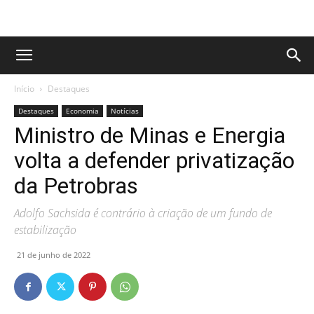
Início
Destaques
Destaques
Economia
Notícias
Ministro de Minas e Energia
volta a defender privatização
da Petrobras
Adolfo Sachsida é contrário à criação de um fundo de
estabilização
21 de junho de 2022