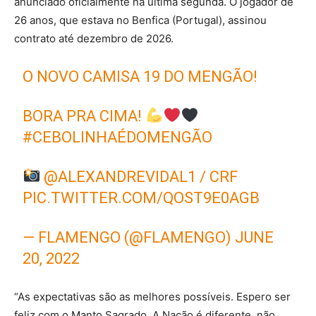
anunciado oficialmente na última segunda. O jogador de
26 anos, que estava no Benfica (Portugal), assinou
contrato até dezembro de 2026.
O NOVO CAMISA 19 DO MENGÃO!
BORA PRA CIMA!
#CEBOLINHAÉDOMENGÃO
@ALEXANDREVIDAL1
/ CRF
PIC.TWITTER.COM/QOST9E0AGB
— FLAMENGO (@FLAMENGO)
JUNE
20, 2022
“As expectativas são as melhores possíveis. Espero ser
feliz com o Manto Sagrado. A Nação é diferente, não