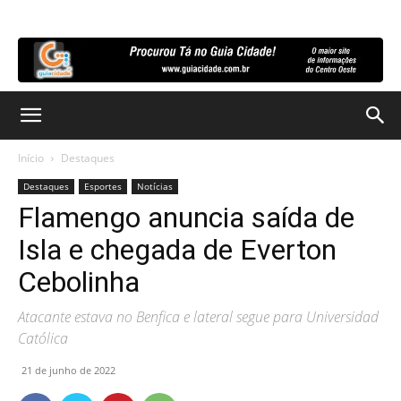
Início
Destaques
Destaques
Esportes
Notícias
Flamengo anuncia saída de
Isla e chegada de Everton
Cebolinha
Atacante estava no Benfica e lateral segue para Universidad
Católica
21 de junho de 2022