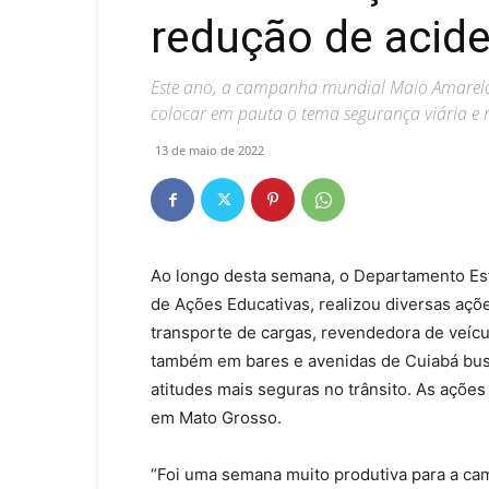
redução de acid
Este ano, a campanha mundial Maio Amarelo t
colocar em pauta o tema segurança viária e re
13 de maio de 2022
Ao longo desta semana, o Departamento Est
de Ações Educativas, realizou diversas aç
transporte de cargas, revendedora de veícu
também em bares e avenidas de Cuiabá bus
atitudes mais seguras no trânsito. As açõ
em Mato Grosso.
“Foi uma semana muito produtiva para a c