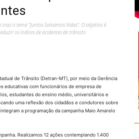
entes
raz o tema “Juntos Salvamos Vidas”. O objetivo é
duzir os índices de acidentes de trânsito
adual de Trânsito (Detran-MT), por meio da Gerência
ões educativas com funcionários de empresa de
los, estudantes do ensino médio, universitários e
cando uma reflexão dos cidadãos e condutores sobre
es integram a programação da campanha Maio Amarelo
ampanha. Realizamos 12 ações contemplando 1.400