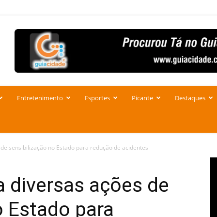
Entretenimento
Esportes
Picante
Destaques
 de sensibilização no Estado para redução de acidentes
a diversas ações de
o Estado para