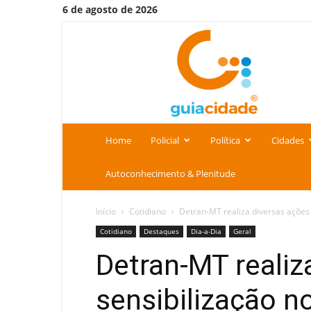
6 de agosto de 2026
Portal
Guia
Cidade
Home
Policial
Política
Cidades
Autoconhecimento & Plenitude
Início
Cotidiano
Detran-MT realiza diversas ações
Cotidiano
Destaques
Dia-a-Dia
Geral
Detran-MT realiz
sensibilização n