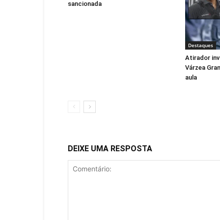
sancionada
Destaques
Atirador in
Várzea Gra
aula
DEIXE UMA RESPOSTA