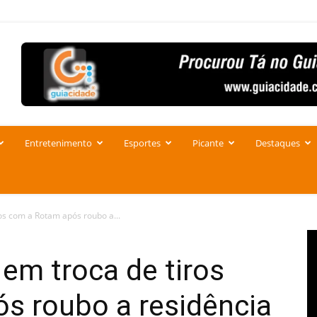
Entretenimento
Esportes
Picante
Destaques
s com a Rotam após roubo a...
em troca de tiros
s roubo a residência