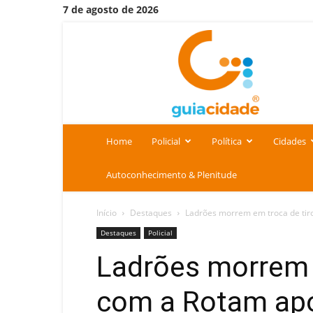
7 de agosto de 2026
Portal
Guia
Cidade
Home
Policial
Política
Cidades
Autoconhecimento & Plenitude
Início
Destaques
Ladrões morrem em troca de tiro
Destaques
Policial
Ladrões morrem 
com a Rotam apó