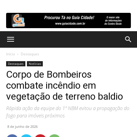
Início
Destaques
Destaques
Notícias
Corpo de Bombeiros
combate incêndio em
vegetação de terreno baldio
Rápida ação da equipe do 1º NBM evitou a propagação do
fogo para imóveis próximos
8 de junho de 2026