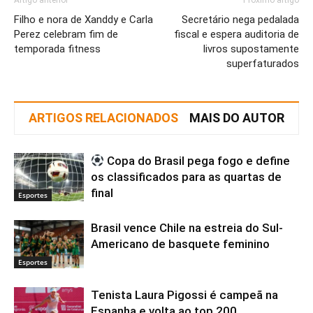
Artigo anterior
Próximo artigo
Filho e nora de Xanddy e Carla
Secretário nega pedalada
Perez celebram fim de
fiscal e espera auditoria de
temporada fitness
livros supostamente
superfaturados
ARTIGOS RELACIONADOS
MAIS DO AUTOR
Copa do Brasil pega fogo e define
os classificados para as quartas de
final
Esportes
Brasil vence Chile na estreia do Sul-
Americano de basquete feminino
Esportes
Tenista Laura Pigossi é campeã na
Espanha e volta ao top 200