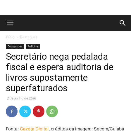
Início
Destaques
Destaques
Política
Secretário nega pedalada
fiscal e espera auditoria de
livros supostamente
superfaturados
2 de junho de 2026
Fonte:
Gazeta Digital
, créditos da imagem:
Secom/Cuiabá