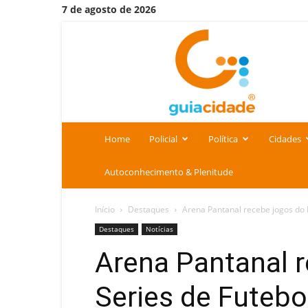
7 de agosto de 2026
Portal
Guia
Cidade
Home
Policial
Política
Cidades
Autoconhecimento & Plenitude
Início
Destaques
Arena Pantanal recebe jogos do Fi
Destaques
Notícias
Arena Pantanal r
Series de Futebo