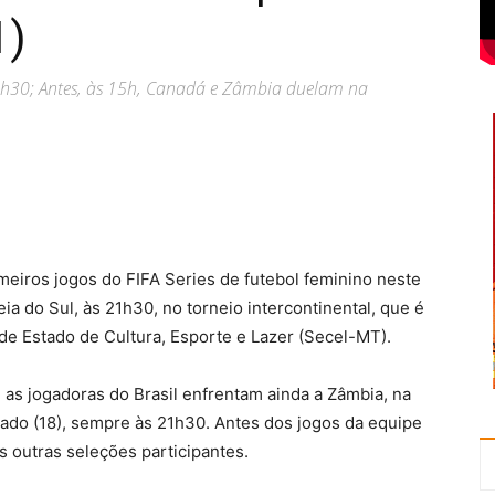
1)
 21h30; Antes, às 15h, Canadá e Zâmbia duelam na
meiros jogos do FIFA Series de futebol feminino neste
eia do Sul, às 21h30, no torneio intercontinental, que é
 de Estado de Cultura, Esporte e Lazer (Secel-MT).
as jogadoras do Brasil enfrentam ainda a Zâmbia, na
bado (18), sempre às 21h30. Antes dos jogos da equipe
s outras seleções participantes.