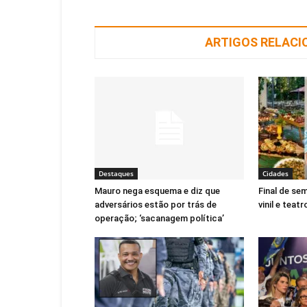
ARTIGOS RELAC
Destaques
Cidades
Mauro nega esquema e diz que
Final de se
adversários estão por trás de
vinil e teatr
operação; ‘sacanagem política’