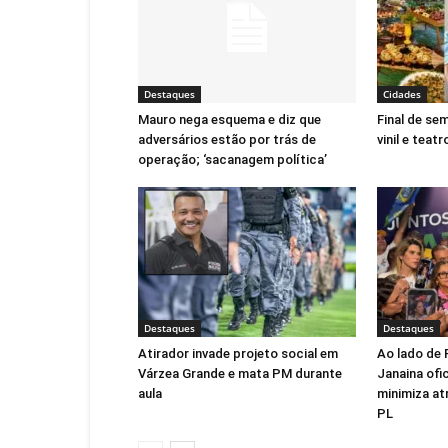
Destaques
Cidades
Mauro nega esquema e diz que
Final de se
adversários estão por trás de
vinil e teatr
operação; ‘sacanagem política’
Destaques
Destaques
Atirador invade projeto social em
Ao lado de 
Várzea Grande e mata PM durante
Janaina ofic
aula
minimiza at
PL