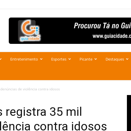
Entretenimento
Esportes
Picante
Destaques
 denúncias de violência contra idosos
 registra 35 mil
lência contra idosos