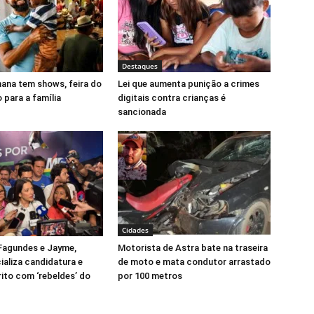
Destaques
mana tem shows, feira do
Lei que aumenta punição a crimes
o para a família
digitais contra crianças é
sancionada
Cidades
Fagundes e Jayme,
Motorista de Astra bate na traseira
ializa candidatura e
de moto e mata condutor arrastado
rito com ‘rebeldes’ do
por 100 metros