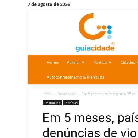
7 de agosto de 2026
Portal
Guia
Cidade
Home
Policial
Política
Cidades
Autoconhecimento & Plenitude
Início
Destaques
Em 5 meses, país registra 35 mil
Destaques
Notícias
Em 5 meses, país
denúncias de vio