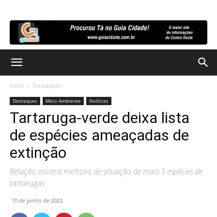
Início
Destaques
Destaques
Meio Ambiente
Notícias
Tartaruga-verde deixa lista
de espécies ameaçadas de
extinção
Relação mostra melhora de situação de mais 3 espécies de
tartarugas
10 de junho de 2022