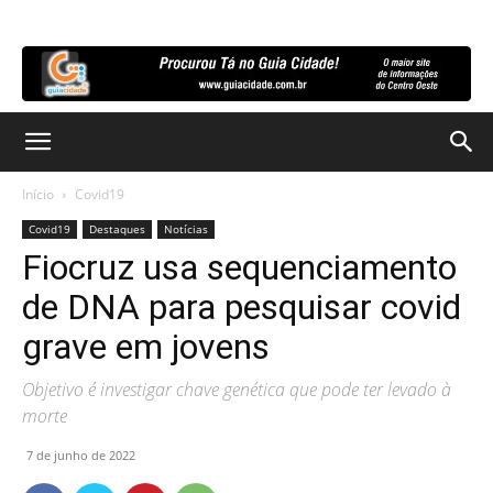
Início
Covid19
Covid19
Destaques
Notícias
Fiocruz usa sequenciamento
de DNA para pesquisar covid
grave em jovens
Objetivo é investigar chave genética que pode ter levado à
morte
7 de junho de 2022