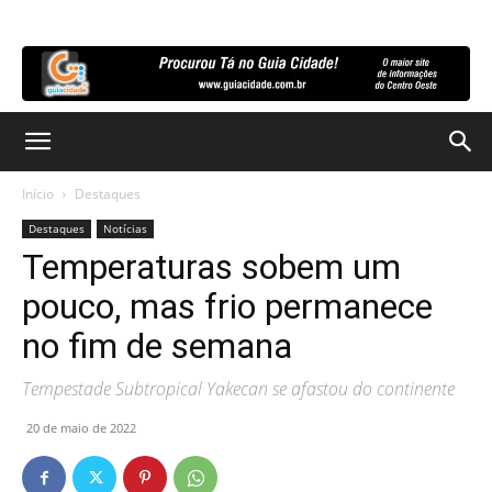
Início
Destaques
Destaques
Notícias
Temperaturas sobem um
pouco, mas frio permanece
no fim de semana
Tempestade Subtropical Yakecan se afastou do continente
20 de maio de 2022