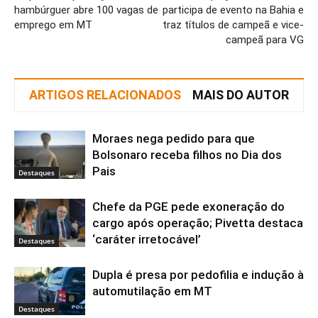
hambúrguer abre 100 vagas de
participa de evento na Bahia e
emprego em MT
traz títulos de campeã e vice-
campeã para VG
ARTIGOS RELACIONADOS
MAIS DO AUTOR
Moraes nega pedido para que
Bolsonaro receba filhos no Dia dos
Pais
Destaques
Chefe da PGE pede exoneração do
cargo após operação; Pivetta destaca
‘caráter irretocável’
Destaques
Dupla é presa por pedofilia e indução à
automutilação em MT
Destaques