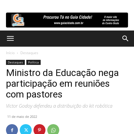
Início
Destaques
Destaques
Política
Ministro da Educação nega
participação em reuniões
com pastores
Victor Godoy defendeu a distribuição do kit robótica
11 de maio de 2022