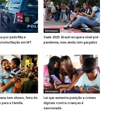
Destaques
a por pedofilia e
Saeb 2025: Brasil recupera nível pré-
automutilação em MT
pandemia, mas ainda tem gargalos
Destaques
mana tem shows, feira do
Lei que aumenta punição a crimes
o para a família
digitais contra crianças é
sancionada