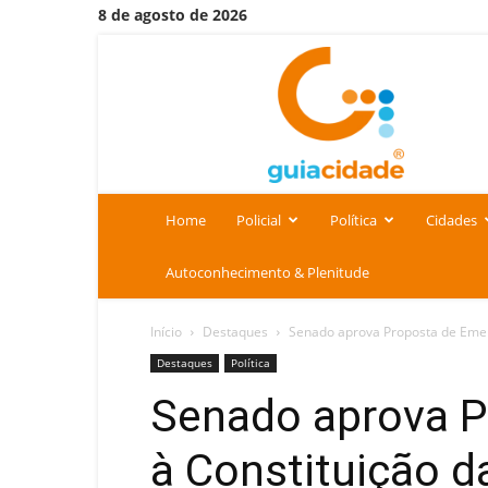
8 de agosto de 2026
Portal
Guia
Cidade
Home
Policial
Política
Cidades
Autoconhecimento & Plenitude
Início
Destaques
Senado aprova Proposta de Emen
Destaques
Política
Senado aprova 
à Constituição d