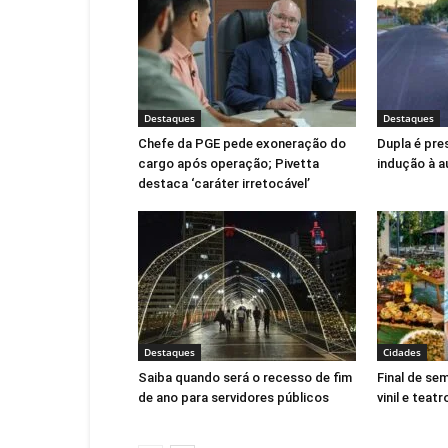
Destaques
Destaques
Chefe da PGE pede exoneração do
Dupla é pres
cargo após operação; Pivetta
indução à 
destaca ‘caráter irretocável’
Destaques
Cidades
Saiba quando será o recesso de fim
Final de se
de ano para servidores públicos
vinil e teatr