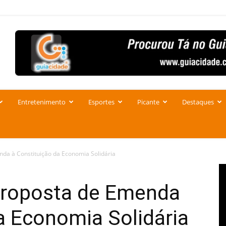
Entretenimento
Esportes
Picante
Destaques
da à Constituição da Economia Solidária
Proposta de Emenda
a Economia Solidária