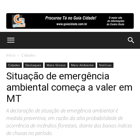
Início
Cidades
Cidades
Destaques
Mato Grosso
Meio Ambiente
Notícias
Situação de emergência
ambiental começa a valer em
MT
A declaração de situação de emergência ambiental é
medida preventiva, em razão da alta probabilidade de
ocorrência de incêndios florestais, diante dos baixos índices
de chuvas no período.