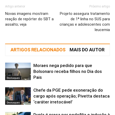
Artigo anterior
Próximo artigo
Novas imagens mostram
Projeto assegura tratamento
reação de repórter do SBT a
de 1ª linha no SUS para
assalto; veja
crianças e adolescentes com
leucemia
ARTIGOS RELACIONADOS
MAIS DO AUTOR
Moraes nega pedido para que
Bolsonaro receba filhos no Dia dos
Pais
Destaques
Chefe da PGE pede exoneração do
cargo após operação; Pivetta destaca
‘caráter irretocável’
Destaques
Dupla é presa por pedofilia e indução à