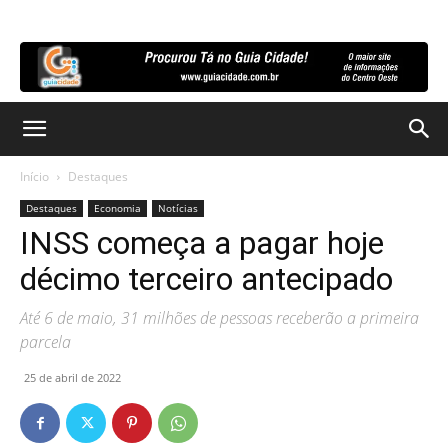
Início
Destaques
Destaques
Economia
Notícias
INSS começa a pagar hoje
décimo terceiro antecipado
Até 6 de maio, 31 milhões de pessoas receberão a primeira
parcela
25 de abril de 2022