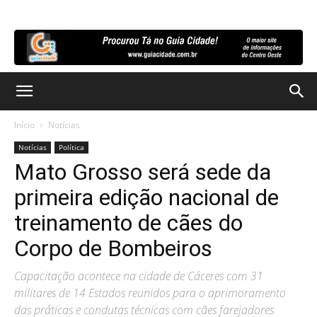
Início
Notícias
Notícias
Política
Mato Grosso será sede da
primeira edição nacional de
treinamento de cães do
Corpo de Bombeiros
Capacitação acontece na cidade de Cáceres com 31
militares de 14 Estados reunidos para o aprimoramento
das práticas e condutas técnicas com cães farejadores