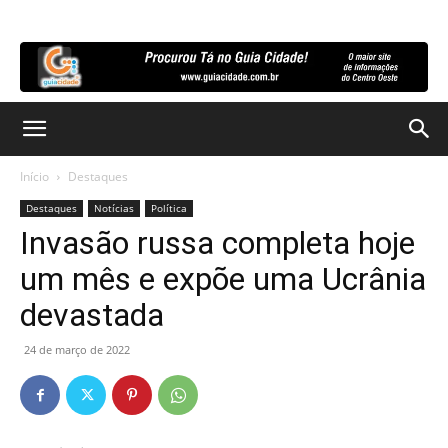
Início
Destaques
Destaques
Notícias
Política
Invasão russa completa hoje
um mês e expõe uma Ucrânia
devastada
24 de março de 2022