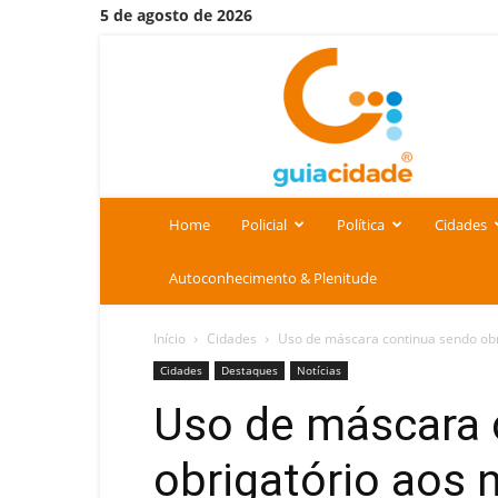
5 de agosto de 2026
Portal
Guia
Cidade
Home
Policial
Política
Cidades
Autoconhecimento & Plenitude
Início
Cidades
Uso de máscara continua sendo obr
Cidades
Destaques
Notícias
Uso de máscara 
obrigatório aos