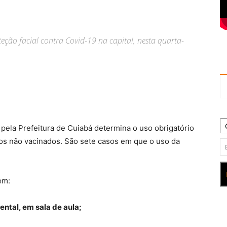
teção facial contra Covid-19 na capital, nesta quarta-
 pela Prefeitura de Cuiabá determina o uso obrigatório
os não vacinados. São sete casos em que o uso da
em:
ental, em sala de aula;