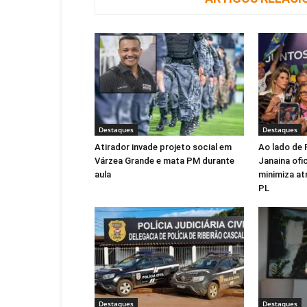
Destaques
Destaques
Atirador invade projeto social em
Ao lado de 
Várzea Grande e mata PM durante
Janaina ofic
aula
minimiza at
PL
Destaques
Destaques