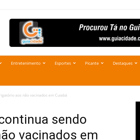
Entretenimento
Esportes
Picante
Destaques
igatório aos não vacinados em Cuiabá
continua sendo
 não vacinados em