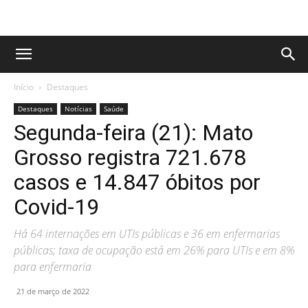
Início
Destaques
Destaques
Notícias
Saúde
Segunda-feira (21): Mato
Grosso registra 721.678
casos e 14.847 óbitos por
Covid-19
Há 64 internações em UTIs públicas e 36 em enfermarias
públicas; taxa de ocupação está em 26% para UTIs e em 8%
para enfermaria
21 de março de 2022