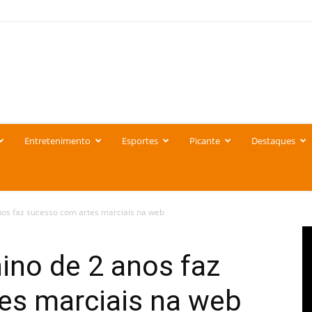
Entretenimento
Esportes
Picante
Destaques
nos faz sucesso com artes marciais na web
ino de 2 anos faz
es marciais na web