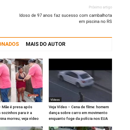
Próximo artigo
Idoso de 97 anos faz sucesso com cambalhota
em piscina no RS
IONADOS
MAIS DO AUTOR
Vídeos
– Mãe é presa após
Veja Vídeo – Cena de filme: homem
s sozinhos para ir a
dança sobre carro em movimento
nina morreu; veja vídeo
enquanto foge da polícia nos EUA