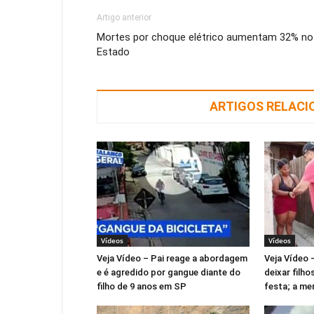
Artigo anterior
Mortes por choque elétrico aumentam 32% no
Estado
ARTIGOS RELAC
Vídeos
Vídeos
Veja Vídeo – Pai reage a abordagem
Veja Vídeo 
e é agredido por gangue diante do
deixar filho
filho de 9 anos em SP
festa; a me