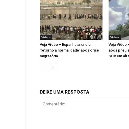
Vídeos
Vídeos
Veja Vídeo – Espanha anuncia
Veja Vídeo 
‘retorno à normalidade’ após crise
após pneu s
migratória
SUV em alta
DEIXE UMA RESPOSTA