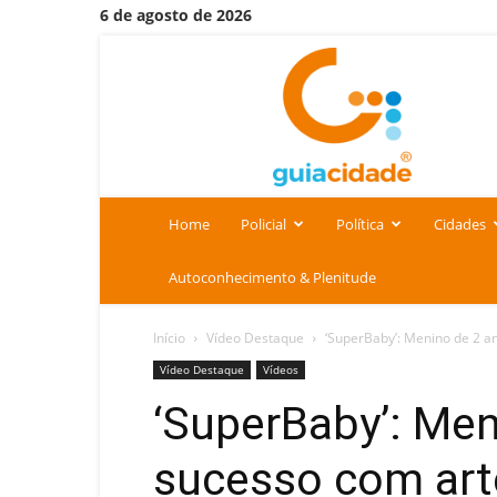
6 de agosto de 2026
Portal
Guia
Cidade
Home
Policial
Política
Cidades
Autoconhecimento & Plenitude
Início
Vídeo Destaque
‘SuperBaby’: Menino de 2 a
Vídeo Destaque
Vídeos
‘SuperBaby’: Men
sucesso com art