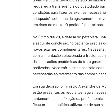
domiciliar, considerado o estado de saúde
requereu a transferência do custodiado par
condições para fazer os exames necessário
adequado”, sob pena de agravamento irrever
em risco de morte. O pedido foi autorizado.
No último dia 20, a defesa do petebista junt
à seguinte conclusão: “o paciente precisa
novos exames complementares. Necessita ai
com alimentação selecionada e fracionada, 
das alterações anatômicas do trato gastroin
realizadas. Necessário ainda controle adeq
necessárias ao tratamento das comorbidad
Em sua decisão, o ministro Alexandre de M
estão presentes os requisitos legais neces
juntamente com a fixação da prisão domicil
ficou preso, o político utilizou-se de sua 