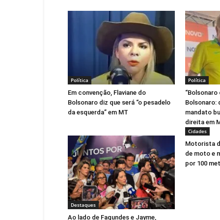
Política
Política
Em convenção, Flaviane do
“Bolsonaro 
Bolsonaro diz que será “o pesadelo
Bolsonaro:
da esquerda” em MT
mandato bu
direita em 
Cidades
Motorista d
de moto e 
por 100 me
Destaques
Ao lado de Fagundes e Jayme,