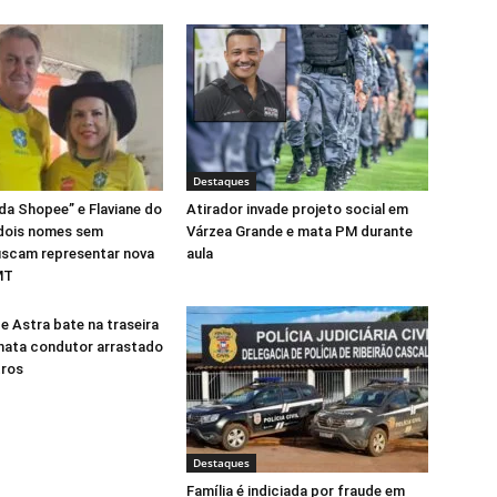
Destaques
da Shopee” e Flaviane do
Atirador invade projeto social em
 dois nomes sem
Várzea Grande e mata PM durante
scam representar nova
aula
MT
e Astra bate na traseira
mata condutor arrastado
tros
Destaques
Família é indiciada por fraude em