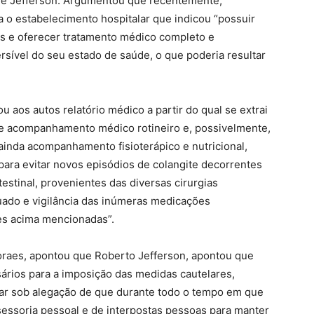
 de Jefferson. Argumentou que recentemente,
a o estabelecimento hospitalar que indicou “possuir
s e oferecer tratamento médico completo e
sível do seu estado de saúde, o que poderia resultar
ou aos autos relatório médico a partir do qual se extrai
 de acompanhamento médico rotineiro e, possivelmente,
nda acompanhamento fisioterápico e nutricional,
para evitar novos episódios de colangite decorrentes
testinal, provenientes das diversas cirurgias
uado e vigilância das inúmeras medicações
es acima mencionadas”.
oraes, apontou que Roberto Jefferson, apontou que
sários para a imposição das medidas cautelares,
iar sob alegação de que durante todo o tempo em que
assessoria pessoal e de interpostas pessoas para manter