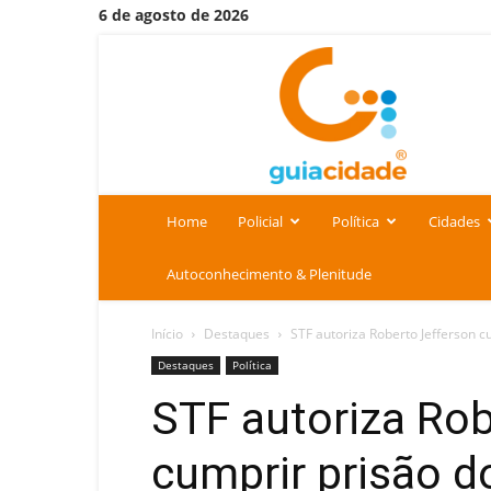
6 de agosto de 2026
Portal
Guia
Cidade
Home
Policial
Política
Cidades
Autoconhecimento & Plenitude
Início
Destaques
STF autoriza Roberto Jefferson c
Destaques
Política
STF autoriza Rob
cumprir prisão d