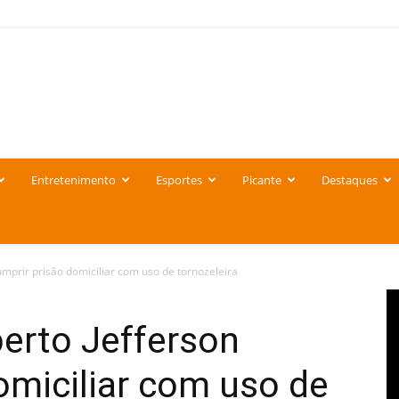
Entretenimento
Esportes
Picante
Destaques
umprir prisão domiciliar com uso de tornozeleira
erto Jefferson
omiciliar com uso de