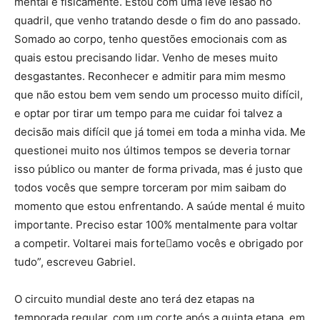
mental e fisicamente. Estou com uma leve lesão no
quadril, que venho tratando desde o fim do ano passado.
Somado ao corpo, tenho questões emocionais com as
quais estou precisando lidar. Venho de meses muito
desgastantes. Reconhecer e admitir para mim mesmo
que não estou bem vem sendo um processo muito difícil,
e optar por tirar um tempo para me cuidar foi talvez a
decisão mais difícil que já tomei em toda a minha vida. Me
questionei muito nos últimos tempos se deveria tornar
isso público ou manter de forma privada, mas é justo que
todos vocês que sempre torceram por mim saibam do
momento que estou enfrentando. A saúde mental é muito
importante. Preciso estar 100% mentalmente para voltar
a competir. Voltarei mais forteamo vocês e obrigado por
tudo”, escreveu Gabriel.
O circuito mundial deste ano terá dez etapas na
temporada regular, com um corte após a quinta etapa, em