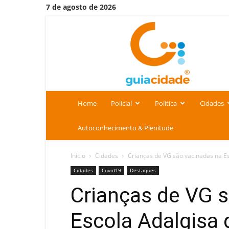
7 de agosto de 2026
Portal
Guia
Cidade
Home
Policial
Política
Cidades
Autoconhecimento & Plenitude
Início
Cidades
Crianças de VG são vacinadas na Es
Cidades
Covid19
Destaques
Crianças de VG 
Escola Adalgisa 