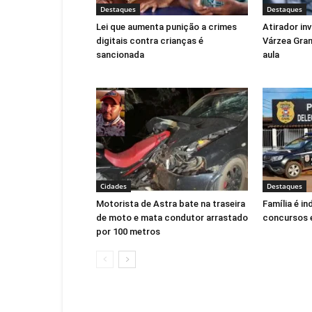
Destaques
Destaques
Lei que aumenta punição a crimes
Atirador in
digitais contra crianças é
Várzea Gra
sancionada
aula
Cidades
Destaques
Motorista de Astra bate na traseira
Família é i
de moto e mata condutor arrastado
concursos 
por 100 metros