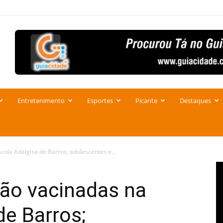
Entretenimento
Esportes
Picante
Destaques
cola Adalgisa de Barros; adolescentes e...
são vacinadas na
de Barros;