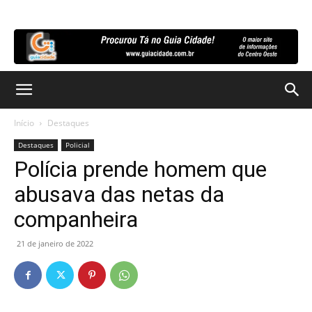
Início
Destaques
Destaques
Policial
Polícia prende homem que
abusava das netas da
companheira
21 de janeiro de 2022