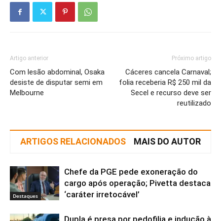
Artigo anterior
Próximo artigo
Com lesão abdominal, Osaka
Cáceres cancela Carnaval;
desiste de disputar semi em
folia receberia R$ 250 mil da
Melbourne
Secel e recurso deve ser
reutilizado
ARTIGOS RELACIONADOS
MAIS DO AUTOR
Chefe da PGE pede exoneração do
cargo após operação; Pivetta destaca
‘caráter irretocável’
Destaques
Dupla é presa por pedofilia e indução à