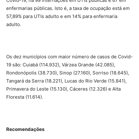
Covid-19, há 99 internações em UTIs públicas e 67 em
enfermarias públicas. Isto é, a taxa de ocupação está em
57,89% para UTIs adulto e em 14% para enfermaria
adulto.
Os dez municípios com maior número de casos de Covid-
19 são: Cuiabá (114.932), Várzea Grande (42.085),
Rondonópolis (38.730), Sinop (27.160), Sorriso (18.645),
Tangará da Serra (18.221), Lucas do Rio Verde (15.841),
Primavera do Leste (15.130), Cáceres (12.326) e Alta
Floresta (11.614).
Recomendações