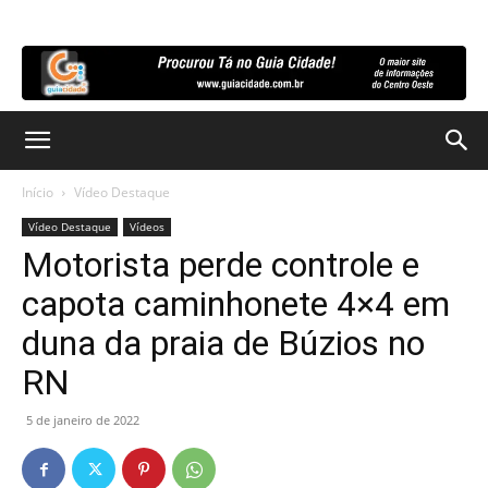
Início
Vídeo Destaque
Vídeo Destaque
Vídeos
Motorista perde controle e
capota caminhonete 4×4 em
duna da praia de Búzios no
RN
5 de janeiro de 2022