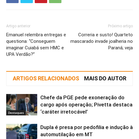
Artigo anterior
Próximo artigo
Emanuel relembra entregas e
Correria e susto! Quarteto
questiona: “Conseguem
mascarado invade joalheria no
imaginar Cuiabá sem HMC e
Paraná; veja
UPA Verdão?”
ARTIGOS RELACIONADOS
MAIS DO AUTOR
Chefe da PGE pede exoneração do
cargo após operação; Pivetta destaca
‘caráter irretocável’
Destaques
Dupla é presa por pedofilia e indução à
automutilação em MT