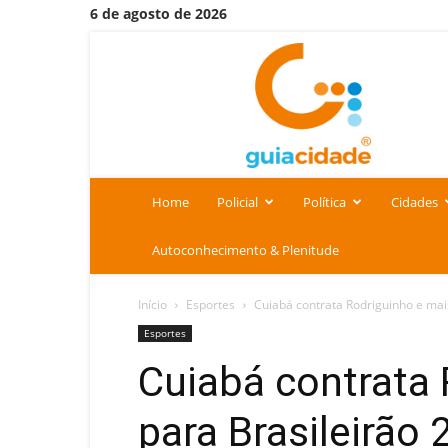
6 de agosto de 2026
Portal
Guia
Cidade
Home
Policial
Política
Cidades
Autoconhecimento & Plenitude
Início
Esportes
Cuiabá contrata Rodriguinho e mai
Esportes
Cuiabá contrata 
para Brasileirão