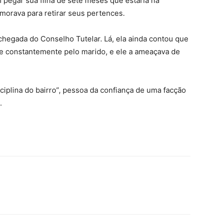
 pegar sua filha de sete meses que estaria na
 morava para retirar seus pertences.
 chegada do Conselho Tutelar. Lá, ela ainda contou que
te constantemente pelo marido, e ele a ameaçava de
ciplina do bairro”, pessoa da confiança de uma facção
.