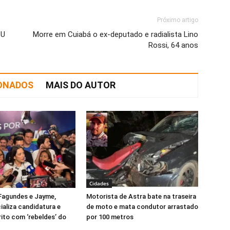
Próximo artigo
CU
Morre em Cuiabá o ex-deputado e radialista Lino
Rossi, 64 anos
IONADOS
MAIS DO AUTOR
Cidades
Fagundes e Jayme,
Motorista de Astra bate na traseira
ializa candidatura e
de moto e mata condutor arrastado
rito com ‘rebeldes’ do
por 100 metros