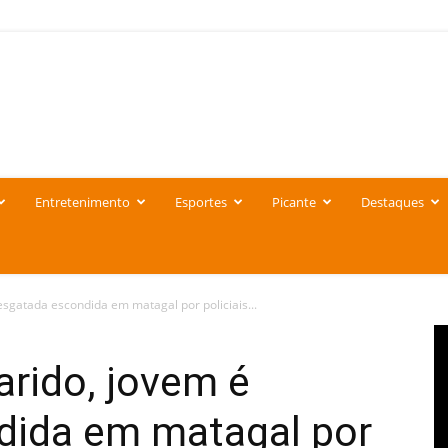
Entretenimento
Esportes
Picante
Destaques
gatada escondida em matagal por policiais...
rido, jovem é
dida em matagal por