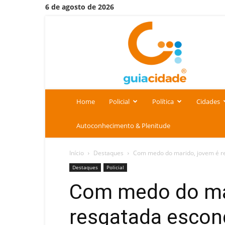
6 de agosto de 2026
Portal
Guia
Cidade
Home
Policial
Política
Cidades
Autoconhecimento & Plenitude
Início
Destaques
Com medo do marido, jovem é res
Destaques
Policial
Com medo do ma
resgatada escon