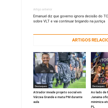
Artigo anterior
Emanuel diz que governo ignora decisão do T
sobre VLT e vai continuar brigando na justiça
ARTIGOS RELAC
Destaques
Destaques
Atirador invade projeto social em
Ao lado de 
Várzea Grande e mata PM durante
Janaina ofic
aula
minimiza at
PL