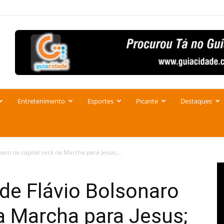
Entretenimento
Esportes
Picante
Destaques
aro na capital será na Marcha para Jesus;...
de Flávio Bolsonaro
na Marcha para Jesus;