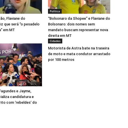
Política
o, Flaviane do
“Bolsonaro da Shopee” e Flaviane do
iz que será “o pesadelo
Bolsonaro: dois nomes sem
a” em MT
mandato buscam representar nova
direita em MT
Cidades
Motorista de Astra bate na traseira
de moto e mata condutor arrastado
por 100 metros
Fagundes e Jayme,
ializa candidatura e
rito com ‘rebeldes’ do