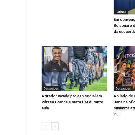
Política
Em convençã
Bolsonaro d
da esquerd
Destaques
Destaques
Atirador invade projeto social em
Ao lado de 
Várzea Grande e mata PM durante
Janaina ofic
aula
minimiza at
PL