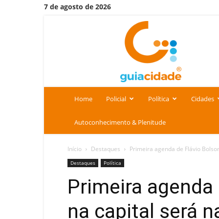
7 de agosto de 2026
Portal
Guia
Cidade
Home
Policial
Política
Cidades
Autoconhecimento & Plenitude
Início
Destaques
Primeira agenda de Flávio Bolson
Destaques
Política
Primeira agenda 
na capital será 