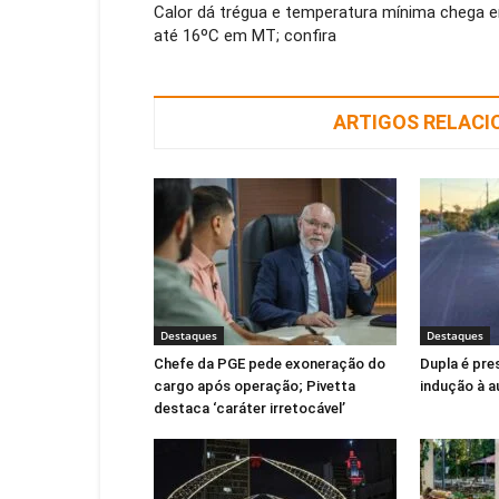
Calor dá trégua e temperatura mínima chega 
até 16ºC em MT; confira
ARTIGOS RELAC
Destaques
Destaques
Chefe da PGE pede exoneração do
Dupla é pres
cargo após operação; Pivetta
indução à 
destaca ‘caráter irretocável’