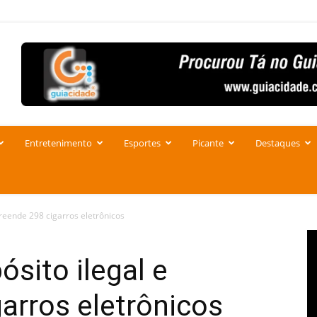
Entretenimento
Esportes
Picante
Destaques
preende 298 cigarros eletrônicos
ósito ilegal e
arros eletrônicos