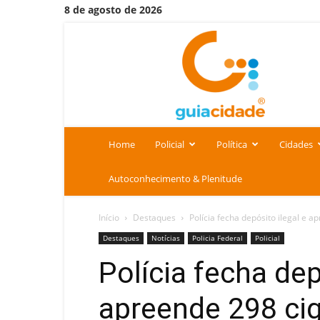
8 de agosto de 2026
Portal
Guia
Cidade
Home
Policial
Política
Cidades
Autoconhecimento & Plenitude
Início
Destaques
Polícia fecha depósito ilegal e a
Destaques
Notícias
Policia Federal
Policial
Polícia fecha dep
apreende 298 cig