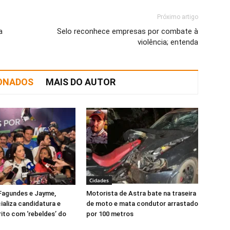
Próximo artigo
a
Selo reconhece empresas por combate à
violência; entenda
IONADOS
MAIS DO AUTOR
Cidades
Fagundes e Jayme,
Motorista de Astra bate na traseira
ializa candidatura e
de moto e mata condutor arrastado
rito com ‘rebeldes’ do
por 100 metros