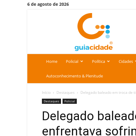
6 de agosto de 2026
Portal
Guia
Cidade
Home
Policial
Política
Cidades
Autoconhecimento & Plenitude
Início
Destaques
Delegado baleado em troca de tir
Destaques
Policial
Delegado baleado
enfrentava sofri