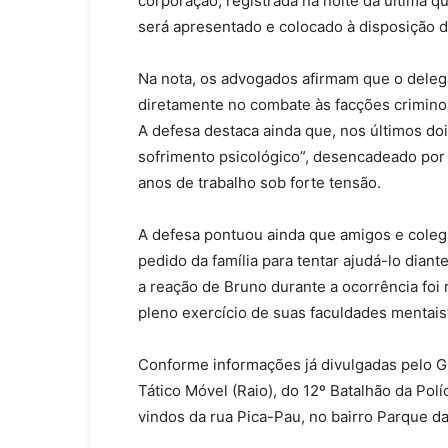
corporação, registrada na noite da última q
será apresentado e colocado à disposição d
Na nota, os advogados afirmam que o deleg
diretamente no combate às facções crimino
A defesa destaca ainda que, nos últimos d
sofrimento psicológico”, desencadeado por 
anos de trabalho sob forte tensão.
A defesa pontuou ainda que amigos e colega
pedido da família para tentar ajudá-lo dia
a reação de Bruno durante a ocorrência fo
pleno exercício de suas faculdades mentais
Conforme informações já divulgadas pelo G
Tático Móvel (Raio), do 12º Batalhão da Polí
vindos da rua Pica-Pau, no bairro Parque d