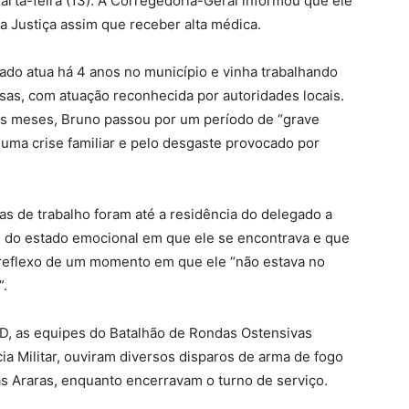
uarta-feira (13). A Corregedoria-Geral informou que ele
a Justiça assim que receber alta médica.
ado atua há 4 anos no município e vinha trabalhando
sas, com atuação reconhecida por autoridades locais.
ois meses, Bruno passou por um período de “grave
uma crise familiar e pelo desgaste provocado por
s de trabalho foram até a residência do delegado a
nte do estado emocional em que ele se encontrava e que
i reflexo de um momento em que ele “não estava no
”.
D, as equipes do Batalhão de Rondas Ostensivas
cia Militar, ouviram diversos disparos de arma de fogo
as Araras, enquanto encerravam o turno de serviço.