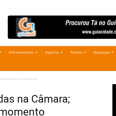
Entretenimento
Esportes
Picante
Destaques
 desinteresse no momento
das na Câmara;
o momento