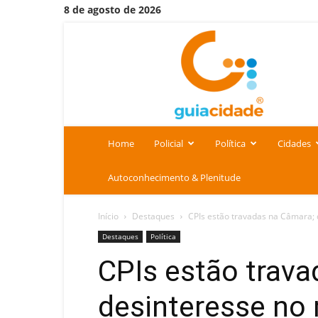
8 de agosto de 2026
Portal
Guia
Cidade
Home
Policial
Política
Cidades
Autoconhecimento & Plenitude
Início
Destaques
CPIs estão travadas na Câmara;
Destaques
Política
CPIs estão trava
desinteresse n