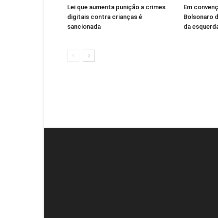
Lei que aumenta punição a crimes
Em convençã
digitais contra crianças é
Bolsonaro d
sancionada
da esquerd