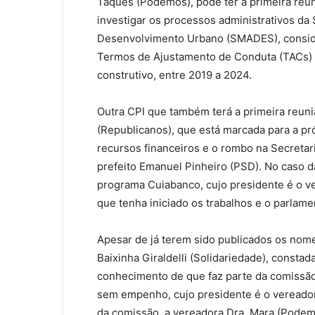
Taques (Podemos), pode ter a primeira reuni
investigar os processos administrativos da
Desenvolvimento Urbano (SMADES), conside
Termos de Ajustamento de Conduta (TACs) 
construtivo, entre 2019 a 2024.
Outra CPI que também terá a primeira reun
(Republicanos), que está marcada para a pró
recursos financeiros e o rombo na Secreta
prefeito Emanuel Pinheiro (PSD). No caso d
programa Cuiabanco, cujo presidente é o ve
que tenha iniciado os trabalhos e o parlame
Apesar de já terem sido publicados os no
Baixinha Giraldelli (Solidariedade), consta
conhecimento de que faz parte da comissão
sem empenho, cujo presidente é o vereador
da comissão, a vereadora Dra. Mara (Podemo