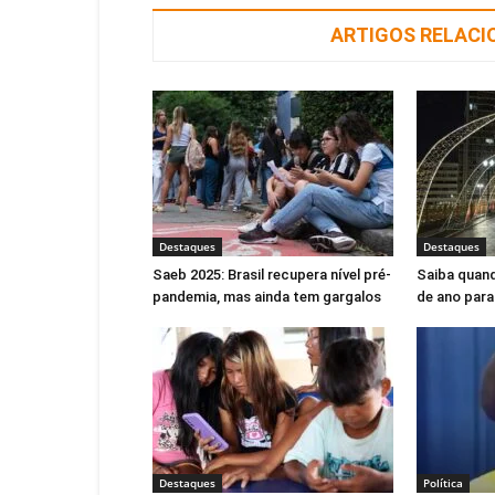
ARTIGOS RELAC
Destaques
Destaques
Saeb 2025: Brasil recupera nível pré-
Saiba quand
pandemia, mas ainda tem gargalos
de ano para
Destaques
Política