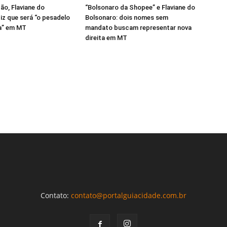
o, Flaviane do
“Bolsonaro da Shopee” e Flaviane do
iz que será “o pesadelo
Bolsonaro: dois nomes sem
a” em MT
mandato buscam representar nova
direita em MT
Contato:
contato@portalguiacidade.com.br