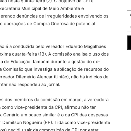
ão nesta quinta-feira (7). O objetivo da CPI é
 Secretaria Municipal de Meio Ambiente e
rando denúncias de irregularidades envolvendo os
e operações de Compra Onerosa de potencial
ião é a conduzida pelo vereador Eduardo Magalhães
xima quarta-feira (13). A comissão analisa o uso dos
ria de Educação, também durante a gestão do ex-
a Comissão que investiga a aplicação de recursos do
reador Dilemário Alencar (União), não há indícios de
ntar não respondeu ao jornal.
mes dos membros da comissão em março, a vereadora
da como vice-presidente da CPI, afirmou não ter
. Cenário um pouco similar é o da CPI das despesas
 Demilson Nogueira (PP). Tida como vice-presidente
s) decidiu sair da composição da CPI por estar