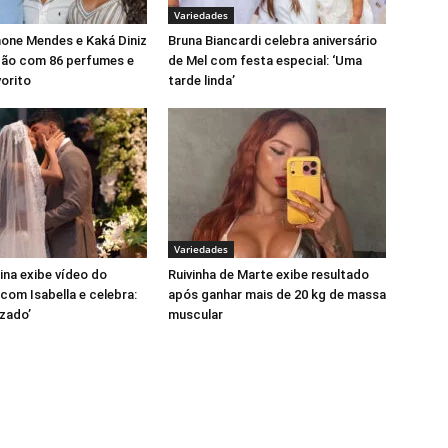
Variedades
mone Mendes e Kaká Diniz
Bruna Biancardi celebra aniversário
ção com 86 perfumes e
de Mel com festa especial: ‘Uma
orito
tarde linda’
Variedades
ina exibe vídeo do
Ruivinha de Marte exibe resultado
om Isabella e celebra:
após ganhar mais de 20 kg de massa
izado’
muscular