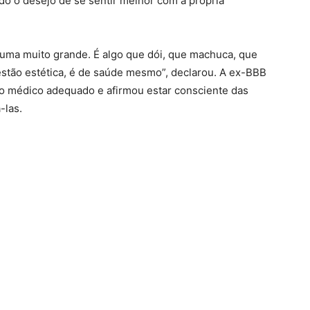
ndo o desejo de se sentir melhor com a própria
uma muito grande. É algo que dói, que machuca, que
stão estética, é de saúde mesmo”, declarou. A ex-BBB
 médico adequado e afirmou estar consciente das
-las.