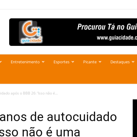
Entretenimento
Esportes
Picante
Destaques
dado após o BBB 26: ‘Isso não é...
lanos de autocuidado
Isso não é uma