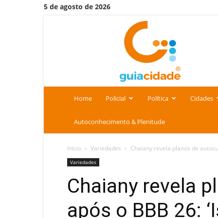
5 de agosto de 2026
Portal
Guia
Cidade
Home
Policial
Política
Cidades
Autoconhecimento & Plenitude
Início
Variedades
Chaiany revela planos de autocui
Variedades
Chaiany revela p
após o BBB 26: ‘