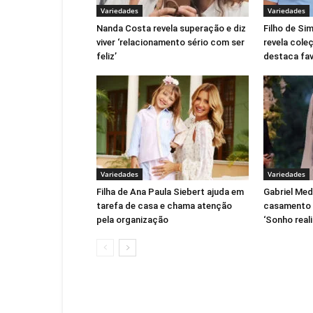
Variedades
Variedades
Nanda Costa revela superação e diz
Filho de Si
viver ‘relacionamento sério com ser
revela cole
feliz’
destaca fav
Variedades
Variedades
Filha de Ana Paula Siebert ajuda em
Gabriel Med
tarefa de casa e chama atenção
casamento c
pela organização
‘Sonho real