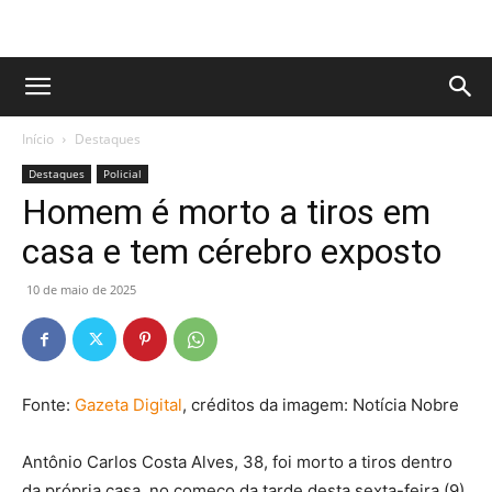
Início
Destaques
Destaques
Policial
Homem é morto a tiros em
casa e tem cérebro exposto
10 de maio de 2025
Fonte:
Gazeta Digital
, créditos da imagem: Notícia Nobre
Antônio Carlos Costa Alves, 38, foi morto a tiros dentro
da própria casa, no começo da tarde desta sexta-feira (9),