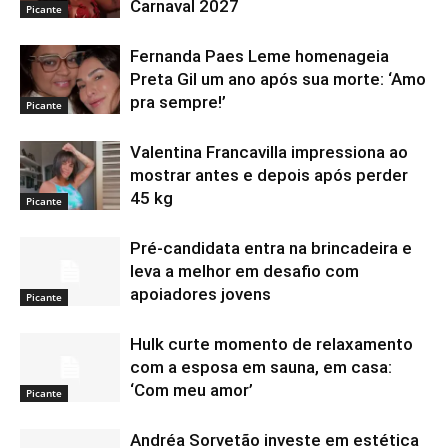
Carnaval 2027
Picante
Fernanda Paes Leme homenageia
Preta Gil um ano após sua morte: ‘Amo
pra sempre!’
Picante
Valentina Francavilla impressiona ao
mostrar antes e depois após perder
45 kg
Picante
Pré-candidata entra na brincadeira e
leva a melhor em desafio com
apoiadores jovens
Picante
Hulk curte momento de relaxamento
com a esposa em sauna, em casa:
‘Com meu amor’
Picante
Andréa Sorvetão investe em estética