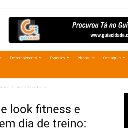
Entretenimento
Esportes
Picante
Destaques
o escultural em dia de treino:...
e look fitness e
em dia de treino: