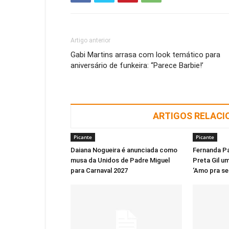
Artigo anterior
Gabi Martins arrasa com look temático para
aniversário de funkeira: “Parece Barbie!’
ARTIGOS RELAC
Picante
Picante
Daiana Nogueira é anunciada como
Fernanda P
musa da Unidos de Padre Miguel
Preta Gil u
para Carnaval 2027
‘Amo pra se