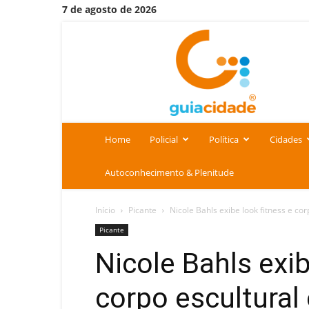
7 de agosto de 2026
Portal
Guia
Cidade
Home
Policial
Política
Cidades
Autoconhecimento & Plenitude
Início
Picante
Nicole Bahls exibe look fitness e corp
Picante
Nicole Bahls exib
corpo escultural 