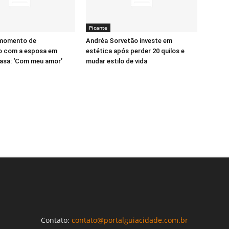
Picante
 momento de
Andréa Sorvetão investe em
o com a esposa em
estética após perder 20 quilos e
asa: ‘Com meu amor’
mudar estilo de vida
Contato:
contato@portalguiacidade.com.br