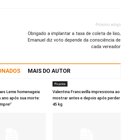
Próximo artigo
Obrigado a implantar a taxa de coleta de lixo,
Emanuel diz voto depende da consciência de
cada vereador
IONADOS
MAIS DO AUTOR
Picante
aes Leme homenageia
Valentina Francavilla impressiona ao
m ano após sua morte:
mostrar antes e depois após perder
mpre!’
45 kg