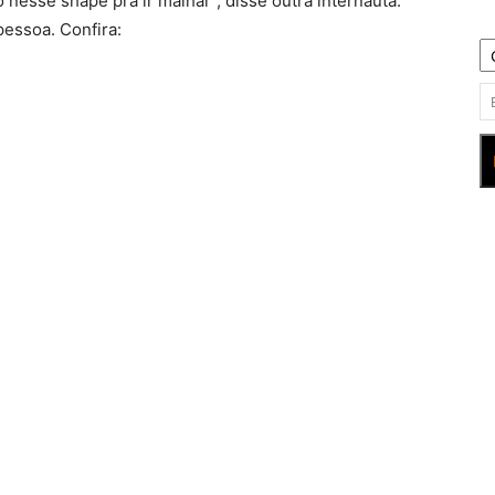
nesse shape pra ir malhar”, disse outra internauta.
pessoa. Confira: