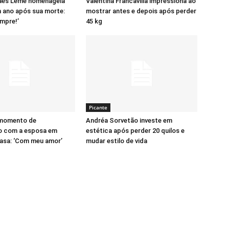
aes Leme homenageia
Valentina Francavilla impressiona ao
m ano após sua morte:
mostrar antes e depois após perder
mpre!’
45 kg
Picante
 momento de
Andréa Sorvetão investe em
o com a esposa em
estética após perder 20 quilos e
asa: ‘Com meu amor’
mudar estilo de vida