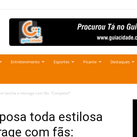
Entretenimento
Esportes
Picante
Destaques
 em lancha e interage com fãs: “Complete!”
 posa toda estilosa
rage com fãs: