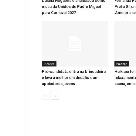
Daiana Nogueira é anunciada como
Fernanda P
musa da Unidos de Padre Miguel
Preta Gil u
para Carnaval 2027
‘Amo pra se
Picante
Picante
Pré-candidata entra na brincadeira
Hulk curte
e leva a melhor em desafio com
relaxament
apoiadores jovens
sauna, em c