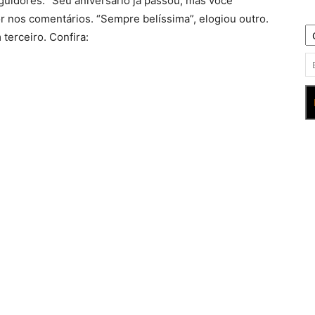
guidores. “Seu aniversário já passou, mas você
r nos comentários. “Sempre belíssima”, elogiou outro.
 terceiro. Confira: