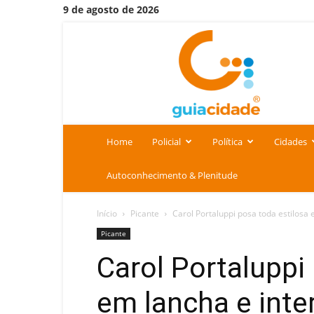
9 de agosto de 2026
Portal
Guia
Cidade
Home
Policial
Política
Cidades
Autoconhecimento & Plenitude
Início
Picante
Carol Portaluppi posa toda estilosa
Picante
Carol Portaluppi
em lancha e inte