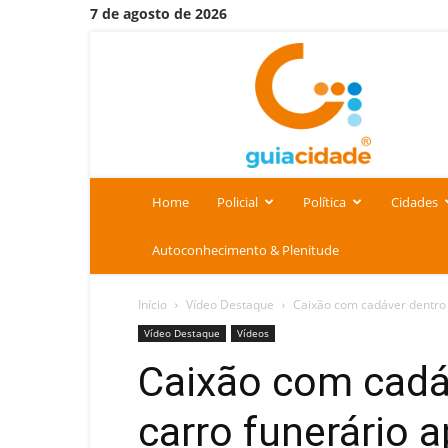
7 de agosto de 2026
Portal
Guia
Cidade
Home
Policial
Política
Cidades
Autoconhecimento & Plenitude
Início
Vídeo Destaque
Caixão com cadáver dentro c
Vídeo Destaque
Vídeos
Caixão com cadáv
carro funerário a