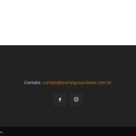
Contato:
contato@portalguiacidade.com.br
os