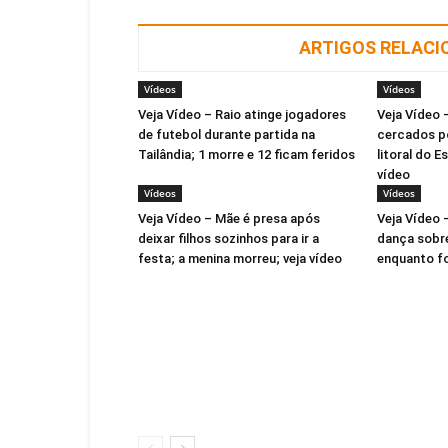
ARTIGOS RELAC
Vídeos
Vídeos
Veja Vídeo – Raio atinge jogadores
Veja Vídeo
de futebol durante partida na
cercados po
Tailândia; 1 morre e 12 ficam feridos
litoral do E
vídeo
Vídeos
Vídeos
Veja Vídeo – Mãe é presa após
Veja Vídeo 
deixar filhos sozinhos para ir a
dança sobr
festa; a menina morreu; veja vídeo
enquanto fo