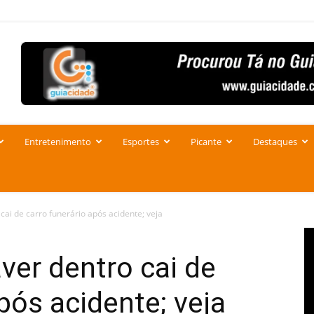
Entretenimento
Esportes
Picante
Destaques
ai de carro funerário após acidente; veja
er dentro cai de
pós acidente; veja