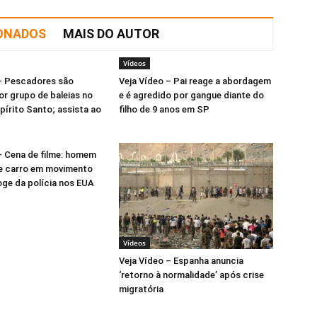
IONADOS
MAIS DO AUTOR
Vídeos
 – Pescadores são
Veja Vídeo – Pai reage a abordagem
r grupo de baleias no
e é agredido por gangue diante do
spírito Santo; assista ao
filho de 9 anos em SP
– Cena de filme: homem
e carro em movimento
ge da polícia nos EUA
Vídeos
Veja Vídeo – Espanha anuncia
‘retorno à normalidade’ após crise
migratória