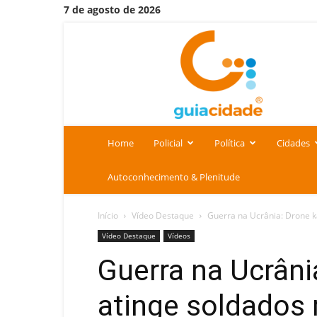
7 de agosto de 2026
Portal
Guia
Cidade
Home
Policial
Política
Cidades
Autoconhecimento & Plenitude
Início
Vídeo Destaque
Guerra na Ucrânia: Drone k
Vídeo Destaque
Vídeos
Guerra na Ucrâni
atinge soldados