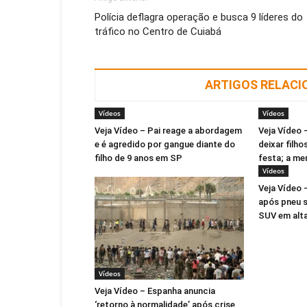
Polícia deflagra operação e busca 9 líderes do
tráfico no Centro de Cuiabá
ARTIGOS RELAC
Vídeos
Vídeos
Veja Vídeo – Pai reage a abordagem
Veja Vídeo 
e é agredido por gangue diante do
deixar filho
filho de 9 anos em SP
festa; a me
Vídeos
Veja Vídeo 
após pneu s
SUV em alta
Vídeos
Veja Vídeo – Espanha anuncia
‘retorno à normalidade’ após crise