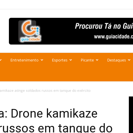
Entretenimento
Esportes
Picante
Destaques
amikaze atinge soldados russos em tanque do exército
a: Drone kamikaze
 russos em tanque do