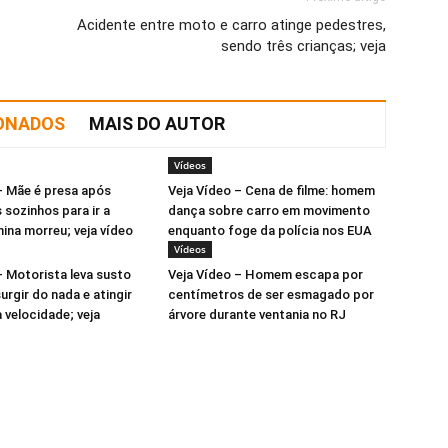
Acidente entre moto e carro atinge pedestres,
sendo três crianças; veja
IONADOS
MAIS DO AUTOR
Vídeos
– Mãe é presa após
Veja Vídeo – Cena de filme: homem
s sozinhos para ir a
dança sobre carro em movimento
nina morreu; veja vídeo
enquanto foge da polícia nos EUA
Vídeos
– Motorista leva susto
Veja Vídeo – Homem escapa por
urgir do nada e atingir
centímetros de ser esmagado por
 velocidade; veja
árvore durante ventania no RJ