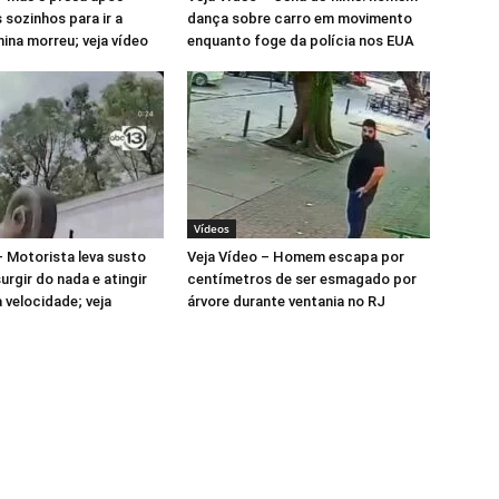
s sozinhos para ir a
dança sobre carro em movimento
nina morreu; veja vídeo
enquanto foge da polícia nos EUA
Vídeos
– Motorista leva susto
Veja Vídeo – Homem escapa por
urgir do nada e atingir
centímetros de ser esmagado por
 velocidade; veja
árvore durante ventania no RJ