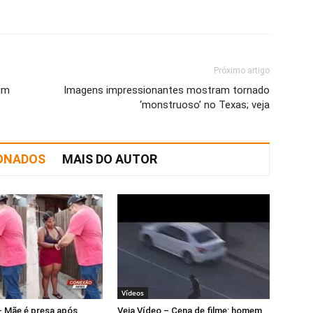
Próximo artigo
um
Imagens impressionantes mostram tornado
‘monstruoso’ no Texas; veja
IONADOS
MAIS DO AUTOR
Vídeos
– Mãe é presa após
Veja Vídeo – Cena de filme: homem