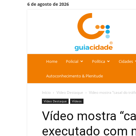
6 de agosto de 2026
Portal
Guia
Cidade
Home
Policial
Política
Cidades
Autoconhecimento & Plenitude
Início
Vídeo Destaque
Vídeo mostra “casal do tráf
Vídeo Destaque
Vídeos
Vídeo mostra “ca
executado com m