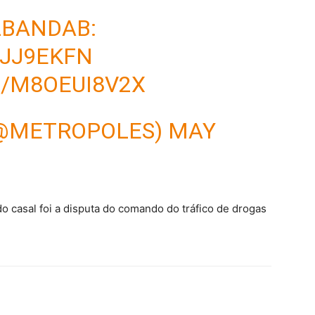
LBANDAB
:
KJJ9EKFN
M/M8OEUI8V2X
(@METROPOLES)
MAY
o casal foi a disputa do comando do tráfico de drogas