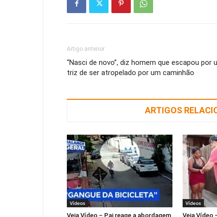
Artigo anterior
“Nasci de novo”, diz homem que escapou por 
triz de ser atropelado por um caminhão
ARTIGOS RELAC
Vídeos
Vídeos
Veja Vídeo – Pai reage a abordagem
Veja Vídeo 