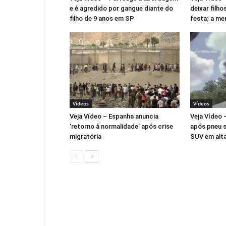
e é agredido por gangue diante do
deixar filho
filho de 9 anos em SP
festa; a me
Vídeos
Vídeos
Veja Vídeo – Espanha anuncia
Veja Vídeo 
‘retorno à normalidade’ após crise
após pneu s
migratória
SUV em alta