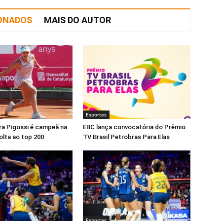
IONADOS
MAIS DO AUTOR
Esportes
ra Pigossi é campeã na
EBC lança convocatória do Prêmio
olta ao top 200
TV Brasil Petrobras Para Elas
Esportes