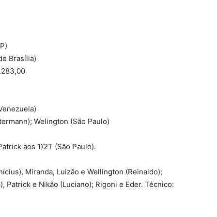
SP)
de Brasília)
6.283,00
(Venezuela)
termann); Welington (São Paulo)
Patrick aos 1’/2T (São Paulo).
nícius), Miranda, Luizão e Wellington (Reinaldo);
), Patrick e Nikão (Luciano); Rigoni e Eder. Técnico: