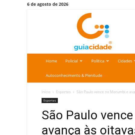
6 de agosto de 2026
Portal
Guia
Cidade
Home
Policial
Política
Cidades
Autoconhecimento & Plenitude
Início
Esportes
São Paulo vence no Morumbi e ava
Esportes
São Paulo vence
avança às oitav