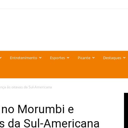
Entretenimento
Esportes
Picante
Destaques
nça às oitavas da Sul-Americana
 no Morumbi e
as da Sul-Americana