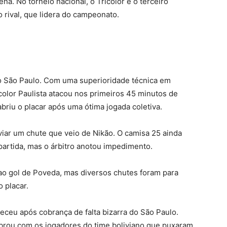
ena. No torneio nacional, o Tricolor é o terceiro
 rival, que lidera do campeonato.
do São Paulo. Com uma superioridade técnica em
color Paulista atacou nos primeiros 45 minutos de
 abriu o placar após uma ótima jogada coletiva.
viar um chute que veio de Nikão. O camisa 25 ainda
partida, mas o árbitro anotou impedimento.
 ao gol de Poveda, mas diversos chutes foram para
 placar.
ceu após cobrança de falta bizarra do São Paulo.
obrou com os jogadores do time boliviano que puxaram