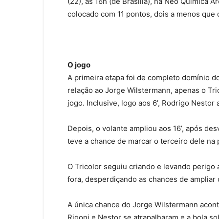
(22), às 16h (de Brasília), na Neo Química Ar
colocado com 11 pontos, dois a menos que o
O jogo
A primeira etapa foi de completo domínio 
relação ao Jorge Wilstermann, apenas o Tri
jogo. Inclusive, logo aos 6’, Rodrigo Nestor
Depois, o volante ampliou aos 16’, após des
teve a chance de marcar o terceiro dele na 
O Tricolor seguiu criando e levando perigo
fora, desperdiçando as chances de ampliar o
A única chance do Jorge Wilstermann aconte
Rigoni e Nestor se atrapalharam e a bola s