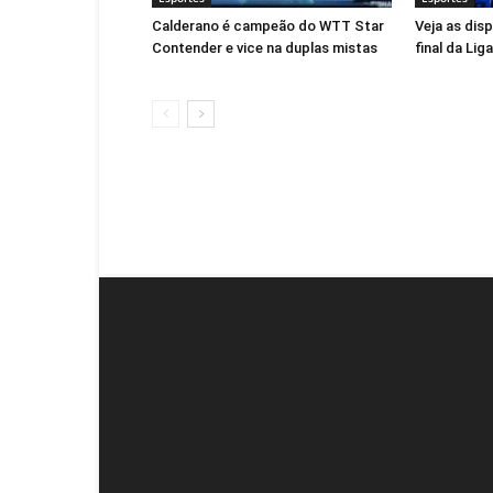
Calderano é campeão do WTT Star
Veja as dis
Contender e vice na duplas mistas
final da Li