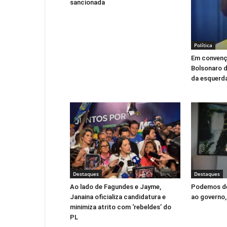
sancionada
Política
Em convençã
Bolsonaro d
da esquerd
Destaques
Destaques
Ao lado de Fagundes e Jayme,
Podemos de
Janaina oficializa candidatura e
ao governo,
minimiza atrito com ‘rebeldes’ do
PL