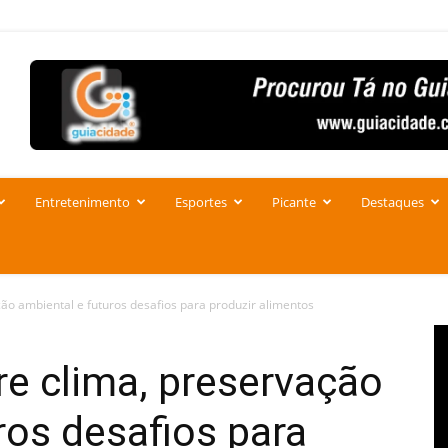
Entretenimento
Esportes
Picante
Destaques
ão ambiental e futuros desafios para produzir alimentos
e clima, preservação
ros desafios para