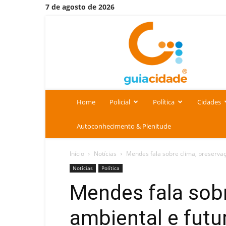
7 de agosto de 2026
Portal
Guia
Cidade
Home
Policial
Política
Cidades
Autoconhecimento & Plenitude
Início
Notícias
Mendes fala sobre clima, preservaç
Notícias
Política
Mendes fala sobr
ambiental e futu