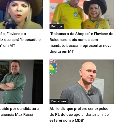
Política
o, Flaviane do
“Bolsonaro da Shopee” e Flaviane do
iz que será “o pesadelo
Bolsonaro: dois nomes sem
a” em MT
mandato buscam representar nova
direita em MT
Destaques
cide por candidatura
Abilio diz que prefere ser expulso
 anuncia Max Russi
do PL do que apoiar Janaina; ‘não
estarei com o MDB’