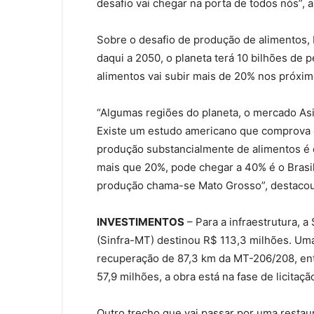
desafio vai chegar na porta de todos nós”, a
Sobre o desafio de produção de alimentos,
daqui a 2050, o planeta terá 10 bilhões d
alimentos vai subir mais de 20% nos próxim
“Algumas regiões do planeta, o mercado As
Existe um estudo americano que comprova q
produção substancialmente de alimentos é o
mais que 20%, pode chegar a 40% é o Brasil
produção chama-se Mato Grosso”, destacou
INVESTIMENTOS
– Para a infraestrutura, a
(Sinfra-MT) destinou R$ 113,3 milhões. Uma 
recuperação de 87,3 km da MT-206/208, ent
57,9 milhões, a obra está na fase de licitaçã
Outro trecho que vai passar por uma restau