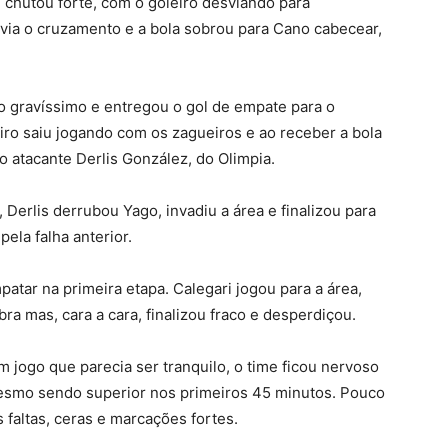
e chutou forte, com o goleiro desviando para
via o cruzamento e a bola sobrou para Cano cabecear,
ro gravíssimo e entregou o gol de empate para o
eiro saiu jogando com os zagueiros e ao receber a bola
do atacante Derlis González, do Olimpia.
 Derlis derrubou Yago, invadiu a área e finalizou para
pela falha anterior.
patar na primeira etapa. Calegari jogou para a área,
a mas, cara a cara, finalizou fraco e desperdiçou.
 jogo que parecia ser tranquilo, o time ficou nervoso
mesmo sendo superior nos primeiros 45 minutos. Pouco
s faltas, ceras e marcações fortes.