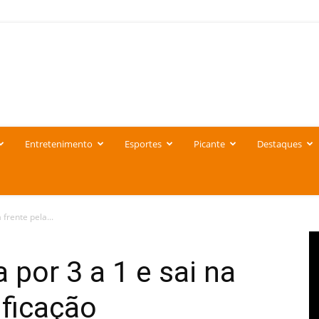
Entretenimento
Esportes
Picante
Destaques
 frente pela...
 por 3 a 1 e sai na
ificação