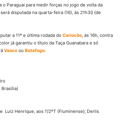
a o Paraguai para medir forças no jogo de volta da
 será disputada na quarta-feira (16), às 21h30 (de
sputar a 11ª e última rodada do
Cariocão
, às 16h, contra
color já garantiu o título da Taça Guanabara e só
rá
Vasco
ou
Botafogo
.
iro
 Brasília)
 e Luiz Henrique, aos 1’/2ºT (Fluminense); Derlis