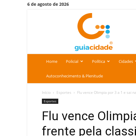
6 de agosto de 2026
Portal
Guia
Cidade
Home
Policial
Política
Cidades
Autoconhecimento & Plenitude
Início
Esportes
Flu vence Olimpia por 3 a 1 e sai na
Esportes
Flu vence Olimpia
frente pela class