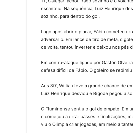
11’, Calegari achou Yago sozinho e o volant
escanteio. Na sequência, Luiz Henrique des
sozinho, para dentro do gol.
Logo após abrir o placar, Fábio cometeu er
adversário. Em lance de tiro de meta, o gol
de volta, tentou inverter e deixou nos pés 
Em contra-ataque ligado por Gastón Olveira,
defesa difícil de Fábio. O goleiro se redimiu 
Aos 39′, Willian teve a grande chance de em
Luiz Henrique desviou e Bigode pegou a sobr
O Fluminense sentiu o gol de empate. Em um
e começou a errar passes e finalizações, 
viu o Olimpia criar jogadas, em meio a tanta