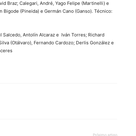
d Braz; Calegari, André, Yago Felipe (Martinelli) e
lian Bigode (Pineida) e Germán Cano (Ganso). Técnico:
l Salcedo, Antolín Alcaraz e Iván Torres; Richard
Silva (Otálvaro), Fernando Cardozo; Derlis González e
áceres
Próximo artigo